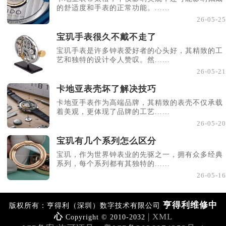
的舒适度和手表的正常功能。......
26-05-25
宝玑手表很久不戴不走了
宝玑手表是许多钟表爱好者的心头好，其精致的工
艺和独特的设计令人赞叹。然......
26-05-21
卡地亚表壳坏了解决技巧
卡地亚手表作为高端品牌，其精致的表壳不仅承载
着美观，更体现了品牌的工艺......
26-05-20
宝玑有几个系列怎么区分
宝玑，作为世界钟表业的先驱之一，拥有众多经典
系列，每个系列都有其独特的......
26-05-16
亨得利维修中
版权所有：亨得利（深圳）数字技术有限公司
心
| XML
Copyright © 2010-2032