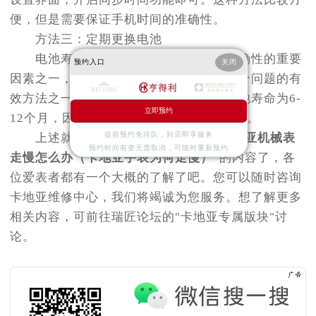
便，但是需要保证手机时间的准确性。
方法三：定期更换电池
电池寿命是影响卡地亚蓝气球时间准确性的重要
预约入口
关闭
因素之一，因此定期更换电池也是解决这个问题的有
效方法之一。一般来说，卡地亚蓝气球电池寿命为6-
立即预约
12个月，因此建议每隔6个月更换一次电池。
提前预约免排队，到店即享服务
上述就是
亨得利维修中心
分享的“
卡地亚机械表
预约时间有变无需取消，可随时重新预约
走慢怎么办（卡地亚手表为何走慢）
”的内容了，各
位爱表者都有一个大概的了解了吧。您可以随时咨询
卡地亚维修中心，我们将竭诚为您服务。想了解更多
相关内容，可前往瑞匠论坛的"卡地亚专属版块"讨
论。