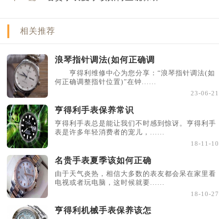
黑龙江省齐齐哈尔市龙沙区龙华路亨得利售后服务中心（需提前预约）
黑龙江省双鸭山市尖山区新兴大街亨得利售后服务中心（需提前预约）
相关推荐
黑龙江省绥化市北林区新华街与康庄路交叉口亨得利售后服务中心（需提前预约）
黑龙江省伊春市伊美区通河路亨得利售后服务中心（需提前预约）
浪琴指针调法(如何正确调
吉林省白城市洮北区明仁南街亨得利售后服务中心（需提前预约）
亨得利维修中心为您分享：“浪琴指针调法(如
吉林省白山市浑江区浑江大街亨得利售后服务中心（需提前预约）
何正确调整指针位置)”在钟......
23-06-21
吉林省吉林市船营区河南街亨得利售后服务中心（需提前预约）
吉林省辽源市龙山区人民大街亨得利售后服务中心（需提前预约）
亨得利手表保养常识
吉林省梅河口市新华街道梅河大街亨得利售后服务中心（需提前预约）
亨得利手表总是能让我们不时感到惊讶。亨得利手
表是许多年轻消费者的宠儿，......
吉林省四平市铁东区紫气大路与南九经街交汇处亨得利售后服务中心（需提前预约）
18-11-10
吉林省松原市宁江区五环大街亨得利售后服务中心（需提前预约）
名贵手表夏季该如何正确
吉林省通化市东昌区环通乡江南大街亨得利售后服务中心（需提前预约）
由于天气炎热，相信大多数的表友都会呆在家里看
吉林省延边市延吉市解放路亨得利售后服务中心（需提前预约）
电视或者玩电脑，这时候就要......
辽宁省鞍山市铁东区站前街亨得利售后服务中心（需提前预约）
18-10-27
辽宁省本溪市平山区胜利路亨得利售后服务中心（需提前预约）
亨得利机械手表保养该怎
辽宁省朝阳市双塔区新华路亨得利售后服务中心（需提前预约）