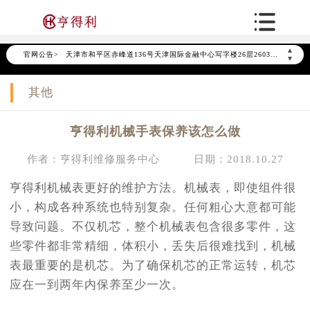
北京市东城区东长安街1号东方广场写字楼W3座6层602室（需提前预约）
北京市朝阳区建国门外大街甲6号华熙国际中心写字楼D座11层1102室（需提前预约）
▲
官网公告>
天津市和平区赤峰道136号天津国际金融中心写字楼26层2603室（需提前预约）
▼
上海市徐汇区虹桥路3号港汇中心写字楼2座37层3705室（需提前预约）
其他
上海市黄浦区南京东路299号宏伊国际广场写字楼8层806室（需提前预约）
南京市秦淮区中山南路1号（新街口）南京中心写字楼22层C1-1室（需提前预约）
亨得利机械手表保养该怎么做
常州市新北区龙锦路1590号现代传媒中心写字楼5号楼10层1008室（需提前预约）
徐州市鼓楼区淮海东路29号苏宁广场IFC国际金融中心写字楼35层3508室（需提前预约）
作者：亨得利维修服务中心
日期：2018.10.27
扬州市邗江区国展路29号星耀天地写字楼1号楼18层1803室（需提前预约）
亨得利机械表更好的维护方法。机械表，即使组件很
盐城市盐都区世纪大道5号盐城金融城写字楼1号楼16层1604室（需提前预约）
小，构成各种系统也特别复杂。任何粗心大意都可能
泰州市海陵区永定东路399号置地商务中心东塔写字楼（华润万象城）17层1706室（需提前预约）
导致问题。不仅机芯，整个机械表包含很多零件，这
宁波市江北区大闸南路500号来福士广场办公楼20层2009室（需提前预约）
些零件都非常精细，体积小，丢失后很难找到，机械
杭州市上城区钱江路1366号华润大厦写字楼A座5层503-5室（需提前预约）
表最重要的是机芯。为了确保机芯的正常运转，机芯
金华市金东区东市南街777号金华万达广场写字楼4号楼22层2209室（需提前预约）
应在一到两年内保养至少一次。
绍兴市越城区胜利东路379号世茂天际中心写字楼8层805室（需提前预约）
嘉兴市南湖区广益路705号嘉兴世界贸易中心写字楼A座13层1304室（需提前预约）