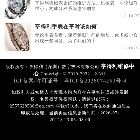
亨得利机械表更好的维护方法。机械表，即使组件
辽宁省丹东市振兴区七经街亨得利售后服务中心（需提前预约）
很小，构成各种系统也特别复......
18-10-27
辽宁省抚顺市新抚区东一路亨得利售后服务中心（需提前预约）
辽宁省阜新市海州区解放大街亨得利售后服务中心（需提前预约）
亨得利手表在平时该如何
辽宁省葫芦岛市连山区中央路亨得利售后服务中心（需提前预约）
无论手表多贵，随着佩戴时间的增加，或多或少会
出现一些问题。为了我们的手......
辽宁省锦州市古塔区中央大街亨得利售后服务中心（需提前预约）
18-10-27
辽宁省辽阳市白塔区新运大街亨得利售后服务中心（需提前预约）
辽宁省盘锦市兴隆台区石油大街亨得利售后服务中心（需提前预约）
亨得利维修中
版权所有：亨得利（深圳）数字技术有限公司
辽宁省铁岭市银州区南马路亨得利售后服务中心（需提前预约）
心
| XML
Copyright © 2010-2032
辽宁省营口市站前区市府路与渤海大街交叉口亨得利售后服务中心（需提前预约）
ICP备案/许可证号：粤ICP备2026074253号-4
辽宁省沈阳市沈河区中街路137号亨得利名表维修授权店1楼亨得利售后服务中心（需提前预约）
如权利人或知情人士发现本站内容存在事实错误或涉及版
辽宁省沈阳市沈河区中街路83号亨得利名表维修授权店1楼亨得利售后服务中心（需提前预约）
权、名誉权等侵权问题，请通过邮箱：
北京市朝阳区建国门外大街甲6号华熙国际中心D座11层1102室亨得利售后服务中心（需提前预约）
2557628530@qq.com 与我们联系，我们将在收到通知后立
北京市东城区东长安街1号王府井东方广场W3座6层602室亨得利售后服务中心（需提前预约）
即依法处理。当前页面信息更新时间：2026-07-
20T18:23:05+08:00
河北省保定市竞秀区朝阳北大街北国先天下亨得利售后服务中心（需提前预约）
内蒙古自治区阿拉善盟市左旗土尔扈特大街亨得利售后服务中心（需提前预约）
内蒙古自治区巴彦淖尔市临河区新华街亨得利售后服务中心（需提前预约）