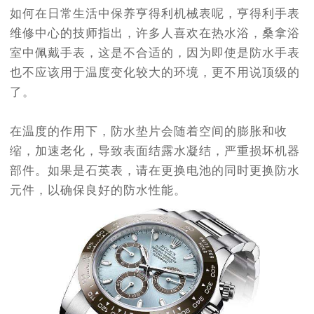
如何在日常生活中保养亨得利机械表呢，亨得利手表
南昌市红谷滩新区红谷中大道998号绿地双子塔（中央广场）A1座办公楼14层07室（需提前预约）
维修中心的技师指出，许多人喜欢在热水浴，桑拿浴
济南市历下区经十路11111号华润中心写字楼（万象城）15层1508室（需提前预约）
室中佩戴手表，这是不合适的，因为即使是防水手表
广州市天河区天河路230号万菱汇国际中心写字楼A塔7层704室（需提前预约）
也不应该用于温度变化较大的环境，更不用说顶级的
广州市越秀区环市东路371-375号世界贸易中心大厦南塔写字楼15层07室（需提前预约）
了。
深圳市罗湖区深南东路5001号华润大厦写字楼17层1701室（需提前预约）
惠州市惠城区江北文昌一路7号华贸大厦写字楼1座30层05室（需提前预约）
在温度的作用下，防水垫片会随着空间的膨胀和收
厦门市思明区湖滨东路95号华润大厦写字楼B座11层1104室（需提前预约）
缩，加速老化，导致表面结露水凝结，严重损坏机器
福州市鼓楼区五四路128-1号恒力城写字楼15层03室（需提前预约）
部件。如果是石英表，请在更换电池的同时更换防水
成都市锦江区人民东路6号SAC东原中心写字楼24层2406B室（需提前预约）
元件，以确保良好的防水性能。
重庆市江北区观音桥步行街2号融恒时代广场写字楼9层902室（需提前预约）
长沙市芙蓉区定王台街道建湘路393号世茂环球金融中心写字楼（芙蓉广场）10层13室（需提前预约）
郑州市二七区铭功路10号华润大厦写字楼29层2905室（需提前预约）
太原市迎泽区解放路15号亨得利名表服务中心（品牌授权店）3层整层（需提前预约）
沈阳市沈河区中街路137号亨得利名表服务中心（品牌授权店）1层整层（需提前预约）
沈阳市沈河区中街路83号亨得利名表服务中心（品牌授权店）1层整层（需提前预约）
乌鲁木齐市天山区红山路26号时代广场（CCMALL）C座17层17-B（需提前预约）