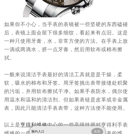
温州市鹿城区锦绣路1067号置信广场10层1015室（需提前预约）
哈尔滨市道里区友谊西路600号富力中心T2座写字楼29层03室（需提前预约）
如果你不小心，当手表的表镜被一些坚硬的东西磕碰
大连市中山区人民路15号国际金融大厦7层G室（需提前预约）
后，表镜上面会留下很多细纹，看起来有点旧。这是
佛山市禅城区季华五路57号万科金融中心C座12层1205室（需提前预约）
一种只使用牙膏，水，非常方便的方法。在手表上放
东莞市东城街道鸿福东路1号民盈国贸中心T1写字楼9层907室（需提前预约）
一滴或两滴水，挤一点牙膏，然后用软布或棉布擦
无锡市梁溪区人民中路139号恒隆广场写字楼1座11层1104室（需提前预约）
拭。
南通市崇川区工农路57号圆融广场写字楼16层1603室（需提前预约）
苏州市苏州工业园区星港街199号苏州中心办公楼C座22层08室（需提前预约）
一般来说清洁手表最好的清洁工具就是是干燥，柔
武汉市江汉区解放大道686号世界贸易大厦38层09室（需提前预约）
软，吸水的棉布和牙签。用牙签挑出表带接缝处积聚
南宁市青秀区金湖路59号地王大厦12楼1224室（需提前预约）
的污垢，并用软布擦拭干净。如果手表防水，偶尔使
合肥市蜀山区潜山路111号万象城华润大厦B座12楼03室（需提前预约）
用温水和温和的清洁剂。但如果表链是皮革或非金属
泉州市丰泽区宝洲路729号浦西万达中心写字楼A座7楼709室（需提前预约）
表，因此只能清洁手表表带，这种方法便不能使用。
青岛市南区山东路6号华润大厦B座22层04室（需提前预约）
烟台市芝罘区胜利路139号万达金融中心A座907室（需提前预约）
以上是
亨得利维修
中心的一些高级技师对亨得利手表
长春市朝阳区西安大路727号中银大厦A座(旺进大厦)18层09室（需提前预约）
预约入口
关闭
维修的一些建议，希望以上建议为亨得利手表的维
贵阳市南明区都司高架桥路33号亨特国际金融中心14楼14D（需提前预约）