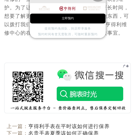
护。为了让我们的亨得利手表的使用寿命更长时间，
昆明市盘龙区北京路928号同德昆明广场写字楼10层06室（需提前预约）
想要了解更多的亨得利维修中心的一些其他东西，可
石家庄市长安区中山东路39号勒泰中心写字楼B座13层07室（需提前预约）
立即预约
以拨打我们的VIP热线电话，直接咨询我们亨得利维
西安市碑林区南关正街88号华侨城长安国际中心E座6楼10室（需提前预约）
提前预约免排队，到店即享服务
修中心的在线客服，他们将会为你解答相关事宜。
海口市龙华区金贸东路5号海口华润大厦B座17层1707室（需提前预约）
预约时间有变无需取消，可随时重新预约
唐山市路南区新华东道100号万达广场写字楼A座10层1002室（需提前预约）
台州市椒江区东海大道1800号腾达中心东1幢20楼2002室（需提前预约）
内蒙古自治区呼和浩特市玉泉区大学西街70号华润万象城写字楼（鄂尔多斯大厦）23层2326室（需提前预约）
甘肃省兰州市七里河区西津西路16号兰州中心写字楼21层2102室（需提前预约）
重庆市解放碑渝中区民权路28号英利国际金融中心写字楼20层01室（需提前预约）
黑龙江省大庆市萨尔图区会战大街亨得利售后服务中心（需提前预约）
黑龙江省鹤岗市向阳区红军路亨得利售后服务中心（需提前预约）
黑龙江省黑河市爱辉区中央街亨得利售后服务中心（需提前预约）
黑龙江省鸡西市鸡冠区红军路亨得利售后服务中心（需提前预约）
黑龙江省佳木斯市向阳区长安路亨得利售后服务中心（需提前预约）
黑龙江省牡丹江市东安区太平路亨得利售后服务中心（需提前预约）
上一篇：
亨得利手表在平时该如何进行保养
下一篇：
名贵手表夏季该如何正确保养
黑龙江省七台河市桃山区大同街亨得利售后服务中心（需提前预约）